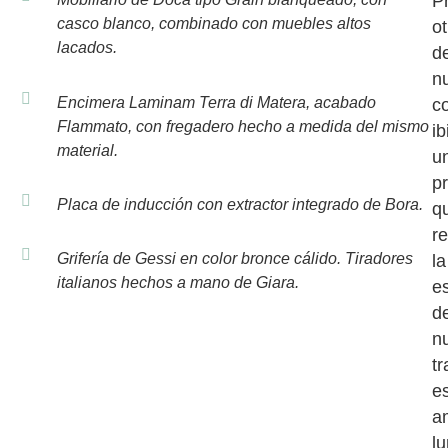
P
casco blanco, combinado con muebles altos
ot
lacados.
d
n
Encimera Laminam Terra di Matera, acabado
c
Flammato, con fregadero hecho a medida del mismo
ib
material.
u
p
Placa de inducción con extractor integrado de Bora.
q
re
Grifería de Gessi en color bronce cálido. Tiradores
la
italianos hechos a mano de Giara.
e
d
n
tr
e
a
l