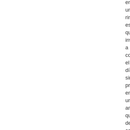
e
u
r
e
q
in
a
c
el
d
si
pr
e
u
a
q
d