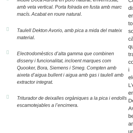
C
amb veta vertical. Porta folrada en fusta amb marc
d
macís. Acabat en roure natural.
e
t
Taulell Dekton Avorio, amb pica a mida del mateix
s
material.
cà
q
Electrodomèstics d’alta gamma que combinen
t
disseny i funcionalitat, incloent marques com
co
Quooker, Bora, Siemens i Smeg. Compten amb
i
aixeta d’aigua bullent i aigua amb gas i taulell amb
e
extractor integrat.
L
e
Triturador de deixalles orgàniques a la pica i endolls
D
escamotejables a l’encimera.
A
b
a
u