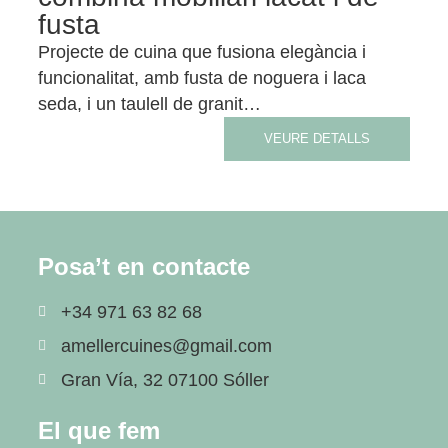
fusta
Projecte de cuina que fusiona elegància i
funcionalitat, amb fusta de noguera i laca
seda, i un taulell de granit…
VEURE DETALLS
Posa’t en contacte
+34 971 63 82 68
amellercuines@gmail.com
Gran Vía, 32 07100 Sóller
El que fem