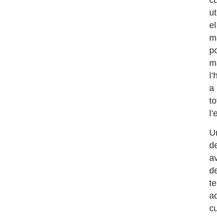
ut
el
m
po
m
l
a
to
l’
U
d
a
d
te
a
c