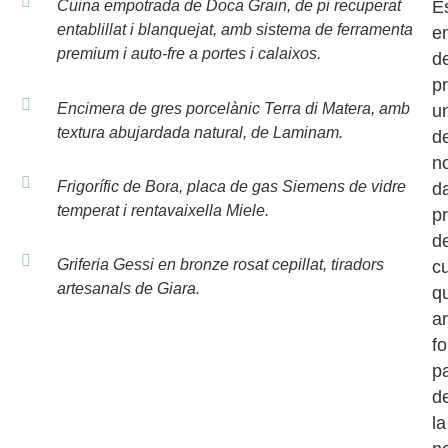
Cuina empotrada de Doca Grain, de pi recuperat
E
entablillat i blanquejat, amb sistema de ferramenta
e
premium i auto-fre a portes i calaixos.
d
p
Encimera de gres porcelànic Terra di Matera, amb
u
textura abujardada natural, de Laminam.
d
n
Frigorífic de Bora, placa de gas Siemens de vidre
d
temperat i rentavaixella Miele.
p
d
Griferia Gessi en bronze rosat cepillat, tiradors
cu
artesanals de Giara.
q
a
f
pa
d
la