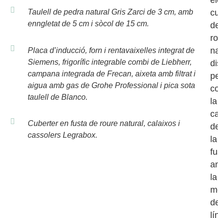
c
Taulell de pedra natural Gris Zarci de 3 cm, amb
enngletat de 5 cm i sòcol de 15 cm.
d
r
na
Placa d’inducció, forn i rentavaixelles integrat de
Siemens, frigorífic integrable combi de Liebherr,
d
campana integrada de Frecan, aixeta amb filtrat i
p
aigua amb gas de Grohe Professional i pica sota
c
taulell de Blanco.
la
c
Cuberter en fusta de roure natural, calaixos i
d
cassolers Legrabox.
la
fu
a
la
m
d
lí