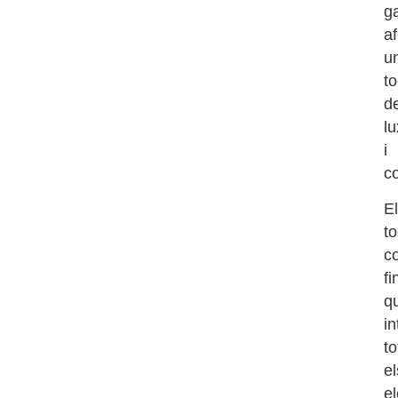
g
af
u
to
d
l
i
c
El
to
c
fi
q
in
to
el
e